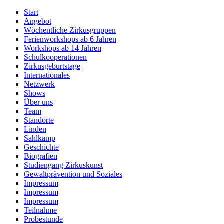
Start
Angebot
Wöchentliche Zirkusgruppen
Ferienworkshops ab 6 Jahren
Workshops ab 14 Jahren
Schulkooperationen
Zirkusgeburtstage
Internationales
Netzwerk
Shows
Über uns
Team
Standorte
Linden
Sahlkamp
Geschichte
Biografien
Studiengang Zirkuskunst
Gewaltprävention und Soziales
Impressum
Impressum
Impressum
Teilnahme
Probestunde