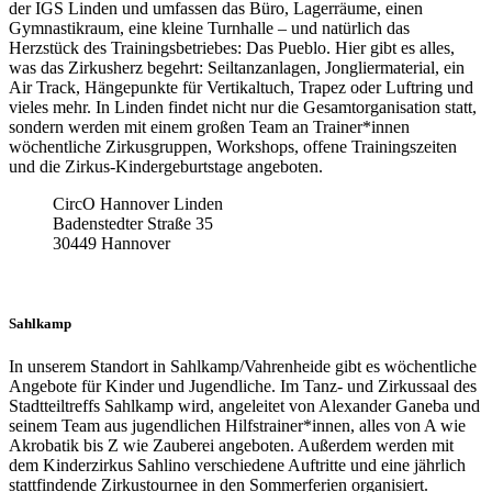
der IGS Linden und umfassen das Büro, Lagerräume, einen
Gymnastikraum, eine kleine Turnhalle – und natürlich das
Herzstück des Trainingsbetriebes: Das Pueblo. Hier gibt es alles,
was das Zirkusherz begehrt: Seiltanzanlagen, Jongliermaterial, ein
Air Track, Hängepunkte für Vertikaltuch, Trapez oder Luftring und
vieles mehr. In Linden findet nicht nur die Gesamtorganisation statt,
sondern werden mit einem großen Team an Trainer*innen
wöchentliche Zirkusgruppen, Workshops, offene Trainingszeiten
und die Zirkus-Kindergeburtstage angeboten.
CircO Hannover Linden
Badenstedter Straße 35
30449 Hannover
Sahlkamp
In unserem Standort in Sahlkamp/Vahrenheide gibt es wöchentliche
Angebote für Kinder und Jugendliche. Im Tanz- und Zirkussaal des
Stadtteiltreffs Sahlkamp wird, angeleitet von Alexander Ganeba und
seinem Team aus jugendlichen Hilfstrainer*innen, alles von A wie
Akrobatik bis Z wie Zauberei angeboten. Außerdem werden mit
dem Kinderzirkus Sahlino verschiedene Auftritte und eine jährlich
stattfindende Zirkustournee in den Sommerferien organisiert.