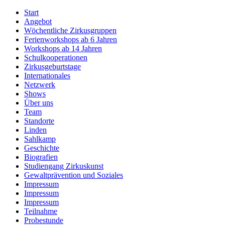
Start
Angebot
Wöchentliche Zirkusgruppen
Ferienworkshops ab 6 Jahren
Workshops ab 14 Jahren
Schulkooperationen
Zirkusgeburtstage
Internationales
Netzwerk
Shows
Über uns
Team
Standorte
Linden
Sahlkamp
Geschichte
Biografien
Studiengang Zirkuskunst
Gewaltprävention und Soziales
Impressum
Impressum
Impressum
Teilnahme
Probestunde