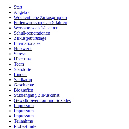
Start
Angebot
Wöchentliche Zirkusgruppen
Ferienworkshops ab 6 Jahren
Workshops ab 14 Jahren
Schulkooperationen
Zirkusgeburtstage
Internationales
Netzwerk
Shows
Über uns
Team
Standorte
Linden
Sahlkamp
Geschichte
Biografien
Studiengang Zirkuskunst
Gewaltprävention und Soziales
Impressum
Impressum
Impressum
Teilnahme
Probestunde