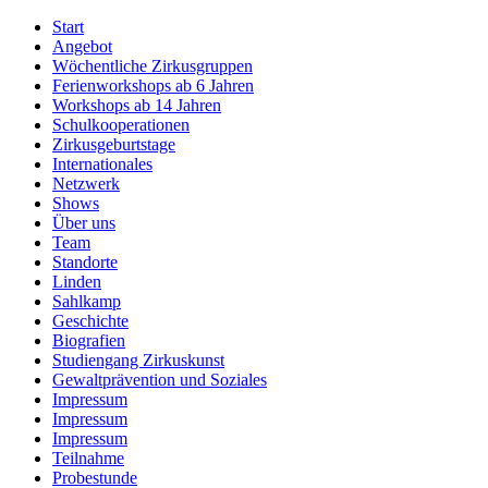
Start
Angebot
Wöchentliche Zirkusgruppen
Ferienworkshops ab 6 Jahren
Workshops ab 14 Jahren
Schulkooperationen
Zirkusgeburtstage
Internationales
Netzwerk
Shows
Über uns
Team
Standorte
Linden
Sahlkamp
Geschichte
Biografien
Studiengang Zirkuskunst
Gewaltprävention und Soziales
Impressum
Impressum
Impressum
Teilnahme
Probestunde