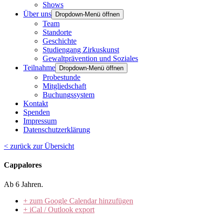
Shows
Über uns
Dropdown-Menü öffnen
Team
Standorte
Geschichte
Studiengang Zirkuskunst
Gewaltprävention und Soziales
Teilnahme
Dropdown-Menü öffnen
Probestunde
Mitgliedschaft
Buchungssystem
Kontakt
Spenden
Impressum
Datenschutzerklärung
< zurück zur Übersicht
Cappalores
Ab 6 Jahren.
+ zum Google Calendar hinzufügen
+ iCal / Outlook export