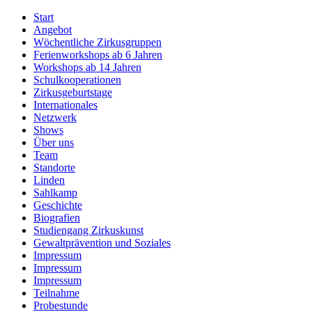
Start
Angebot
Wöchentliche Zirkusgruppen
Ferienworkshops ab 6 Jahren
Workshops ab 14 Jahren
Schulkooperationen
Zirkusgeburtstage
Internationales
Netzwerk
Shows
Über uns
Team
Standorte
Linden
Sahlkamp
Geschichte
Biografien
Studiengang Zirkuskunst
Gewaltprävention und Soziales
Impressum
Impressum
Impressum
Teilnahme
Probestunde