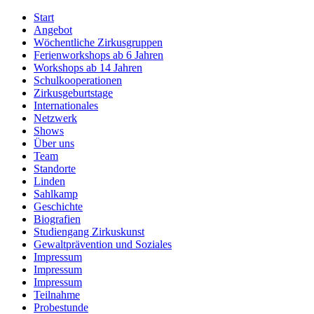
Start
Angebot
Wöchentliche Zirkusgruppen
Ferienworkshops ab 6 Jahren
Workshops ab 14 Jahren
Schulkooperationen
Zirkusgeburtstage
Internationales
Netzwerk
Shows
Über uns
Team
Standorte
Linden
Sahlkamp
Geschichte
Biografien
Studiengang Zirkuskunst
Gewaltprävention und Soziales
Impressum
Impressum
Impressum
Teilnahme
Probestunde