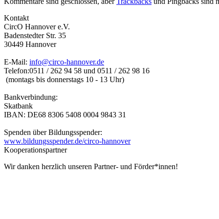
Kommentare sind geschlossen, aber
Trackbacks
und Pingbacks sind m
Kontakt
CircO Hannover e.V.
Badenstedter Str. 35
30449 Hannover
E-Mail:
info@circo-hannover.de
Telefon:
0511 / 262 94 58 und
0511 / 262 98 16
(montags bis donnerstags 10 - 13 Uhr)
Bankverbindung:
Skatbank
IBAN: DE68 8306 5408 0004 9843 31
Spenden über Bildungsspender:
www.bildungsspender.de/circo-hannover
Kooperationspartner
Wir danken herzlich unseren Partner- und Förder*innen!