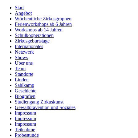
Start
Angebot
Wöchentliche Zirkusgruppen
Ferienworkshops ab 6 Jahren
Workshops ab 14 Jahren
Schulkooperationen
Zirkusgeburtstage
Internationales
Netzwerk
Shows
Über uns
Team
Standorte
Linden
Sahlkamp
Geschichte
Biografien
Studiengang Zirkuskunst
Gewaltprävention und Soziales
Impressum
Impressum
Impressum
Teilnahme
Probestunde